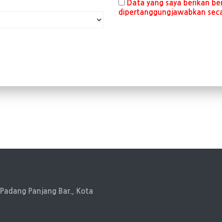
Data yang saya berikan be
dipertanggungjawabkan sec
. Padang Panjang Bar., Kota